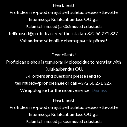
Hea klient!
Proficlean´i e-pood on ajutiselt suletud seoses ettevõtte
liitumisega Kulukaubanduse OÜ´ga.
Palun tellimused ja küsimused edastada
tellimused@proficlean.ee või helistada +372 56 271 327.
Vabandame võimalike ebamugavuste pärast!
Dear clients!
Proficlean e-shop is temporarily closed due to merging with
Kulukaubandus OÜ.
All orders and questions please send to
tellimused@proficlean.ee or call +372 56 271 327.
We apologize for the inconvenience!
Dismiss
Hea klient!
Proficlean´i e-pood on ajutiselt suletud seoses ettevõtte
liitumisega Kulukaubanduse OÜ´ga.
Palun tellimused ja küsimused edastada